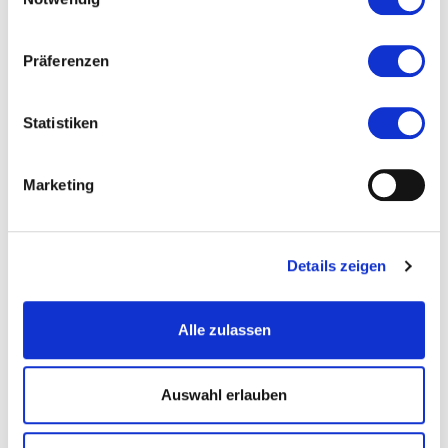
Präferenzen
Statistiken
GartenRheinMain
Das Fürstliche Gartenfest
Marketing
Schloss Wolfsgarten
18.09.2026, 10:00 Uhr — 18:00 Uhr in Langen (Hessen)
Details zeigen
Alle zulassen
Auswahl erlauben