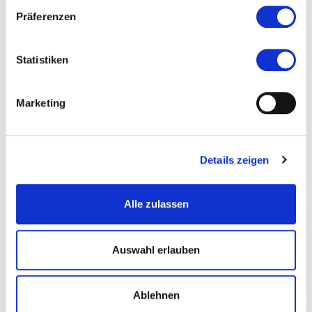
Präferenzen
Statistiken
Marketing
© Lea Fleur Sorgler
GartenRheinMain
Starke Nerven und gesünder
Details zeigen
Schlafen mit Kräutern
Alle zulassen
15.08.2026, 14:00 Uhr in Dreieich-Sprendlingen
Auswahl erlauben
Ablehnen