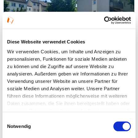
Diese Webseite verwendet Cookies
Wir verwenden Cookies, um Inhalte und Anzeigen zu
© Lea Fleur Sorgler
personalisieren, Funktionen für soziale Medien anbieten
zu können und die Zugriffe auf unsere Website zu
GartenRheinMain
analysieren. Außerdem geben wir Informationen zu Ihrer
Haltbarmachen von Kräutern:
Verwendung unserer Website an unsere Partner für
Sammeln, Trocknen, Destillieren
soziale Medien und Analysen weiter. Unsere Partner
führen diese Informationen möglicherweise mit weiteren
15.08.2026, 10:00 Uhr — 16:00 Uhr in Seligenstadt
Daten zusammen, die Sie ihnen bereitgestellt haben oder
die sie im Rahmen Ihrer Nutzung der Dienste gesammelt
haben.
Einwilligungsauswahl
Notwendig