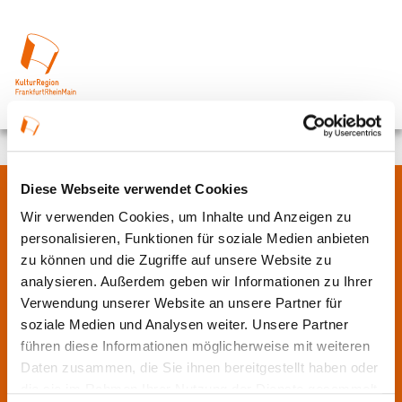
Diese Webseite verwendet Cookies
Über uns
Wir verwenden Cookies, um Inhalte und Anzeigen zu
personalisieren, Funktionen für soziale Medien anbieten
zu können und die Zugriffe auf unsere Website zu
In der Metropolregion FrankfurtRheinMain haben sich rund 50
analysieren. Außerdem geben wir Informationen zu Ihrer
Landkreise, Städte, Gemeinden und der Regionalverband zur
Verwendung unserer Website an unsere Partner für
KulturRegion zusammen-geschlossen. Über die Ländergrenzen
soziale Medien und Analysen weiter. Unsere Partner
hinweg vernetzt die gemeinnützige Gesellschaft seit 2005 die
führen diese Informationen möglicherweise mit weiteren
vielfältige lokale und regionale Kultur und fördert die
Daten zusammen, die Sie ihnen bereitgestellt haben oder
interkommunale Zusammenarbeit. Gemeinsam mit ihren
die sie im Rahmen Ihrer Nutzung der Dienste gesammelt
Mitgliedern präsentiert sie Projekte und setzt Impulse zu