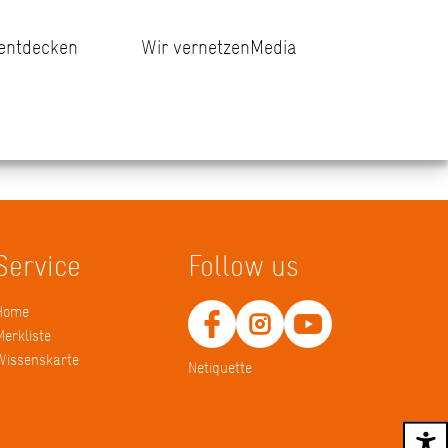
 entdecken
Wir vernetzen
Media
Service
Follow us
Home
Merkliste
Wissenskarte
Netiquette