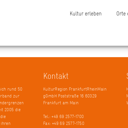
Kultur erleben
Orte
Kontakt
sich rund 50
KulturRegion FrankfurtRheinMain
erband zur
gGmbH Poststraße 16 60329
ändergrenzen
Frankfurt am Main
it 2005 die
 die
Tel.: +49 69 2577-1700
 ihren
Fax: +49 69 2577-1750