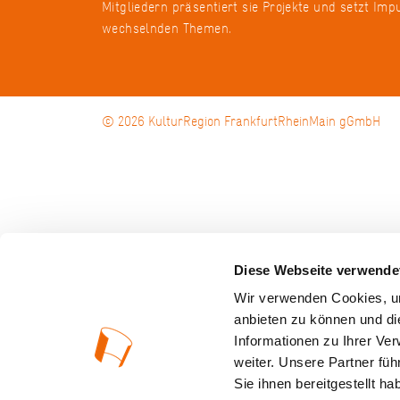
Mitgliedern präsentiert sie Projekte und setzt Imp
wechselnden Themen.
© 2026 KulturRegion FrankfurtRheinMain gGmbH
Diese Webseite verwende
Wir verwenden Cookies, um
anbieten zu können und di
Informationen zu Ihrer Ve
weiter. Unsere Partner fü
Sie ihnen bereitgestellt 