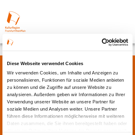
Diese Webseite verwendet Cookies
Über uns
Wir verwenden Cookies, um Inhalte und Anzeigen zu
personalisieren, Funktionen für soziale Medien anbieten
zu können und die Zugriffe auf unsere Website zu
In der Metropolregion FrankfurtRheinMain haben sich rund 50
analysieren. Außerdem geben wir Informationen zu Ihrer
Landkreise, Städte, Gemeinden und der Regionalverband zur
Verwendung unserer Website an unsere Partner für
KulturRegion zusammen-geschlossen. Über die Ländergrenzen
soziale Medien und Analysen weiter. Unsere Partner
hinweg vernetzt die gemeinnützige Gesellschaft seit 2005 die
führen diese Informationen möglicherweise mit weiteren
vielfältige lokale und regionale Kultur und fördert die
Daten zusammen, die Sie ihnen bereitgestellt haben oder
interkommunale Zusammenarbeit. Gemeinsam mit ihren
die sie im Rahmen Ihrer Nutzung der Dienste gesammelt
Mitgliedern präsentiert sie Projekte und setzt Impulse zu