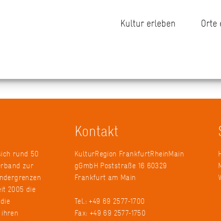
Kultur erleben
Orte
Kontakt
sich rund 50
KulturRegion FrankfurtRheinMain
erband zur
gGmbH Poststraße 16 60329
ändergrenzen
Frankfurt am Main
it 2005 die
 die
Tel.: +49 69 2577-1700
 ihren
Fax: +49 69 2577-1750