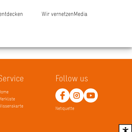
 entdecken
Wir vernetzen
Media
Service
Follow us
Home
Merkliste
Wissenskarte
Netiquette