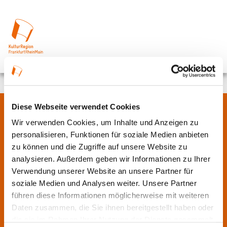
Diese Webseite verwendet Cookies
Über uns
Wir verwenden Cookies, um Inhalte und Anzeigen zu
personalisieren, Funktionen für soziale Medien anbieten
zu können und die Zugriffe auf unsere Website zu
In der Metropolregion FrankfurtRheinMain haben sich rund 50
analysieren. Außerdem geben wir Informationen zu Ihrer
Landkreise, Städte, Gemeinden und der Regionalverband zur
Verwendung unserer Website an unsere Partner für
KulturRegion zusammen-geschlossen. Über die Ländergrenzen
soziale Medien und Analysen weiter. Unsere Partner
hinweg vernetzt die gemeinnützige Gesellschaft seit 2005 die
führen diese Informationen möglicherweise mit weiteren
vielfältige lokale und regionale Kultur und fördert die
Daten zusammen, die Sie ihnen bereitgestellt haben oder
interkommunale Zusammenarbeit. Gemeinsam mit ihren
die sie im Rahmen Ihrer Nutzung der Dienste gesammelt
Mitgliedern präsentiert sie Projekte und setzt Impulse zu