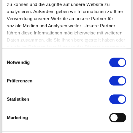
zu können und die Zugriffe auf unsere Website zu
analysieren. Außerdem geben wir Informationen zu Ihrer
Verwendung unserer Website an unsere Partner für
soziale Medien und Analysen weiter. Unsere Partner
führen diese Informationen möglicherweise mit weiteren
Daten zusammen, die Sie ihnen bereitgestellt haben oder
die sie im Rahmen Ihrer Nutzung der Dienste gesammelt
haben.
Einwilligungsauswahl
Notwendig
Präferenzen
© Alexander Paul Englert
Dr. Erika Dittrich mit Nachbau eines der
Statistiken
ersten Telefone in Philipp Reis‘
Marketing
ehemaligem Wohnzimmer