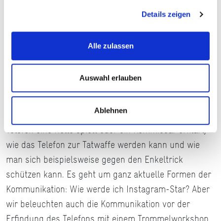
Anlässlich des 150. Todestages des Telefonerfinders
Details zeigen
Philipp Reis hat Friedrichsdorf ein „Philipp-Reis-
Jahr“ ausgerufen. Was erwartet die Besucher*innen
in diesem Jahr?
Alle zulassen
Es wird über das ganze Jahr hinweg viele
Auswahl erlauben
verschiedene Veranstaltungen geben, wie z. B.
Führungen aus der Sicht von Philipp Reis‘ Ehefrau
Ablehnen
Margarethe. Auch gibt es Krimilesungen, in denen das
Telefon eine Rolle spielt oder ein Kommissar erklärt,
wie das Telefon zur Tatwaffe werden kann und wie
man sich beispielsweise gegen den Enkeltrick
schützen kann. Es geht um ganz aktuelle Formen der
Kommunikation: Wie werde ich Instagram-Star? Aber
wir beleuchten auch die Kommunikation vor der
Erfindung des Telefons mit einem Trommelworkshop